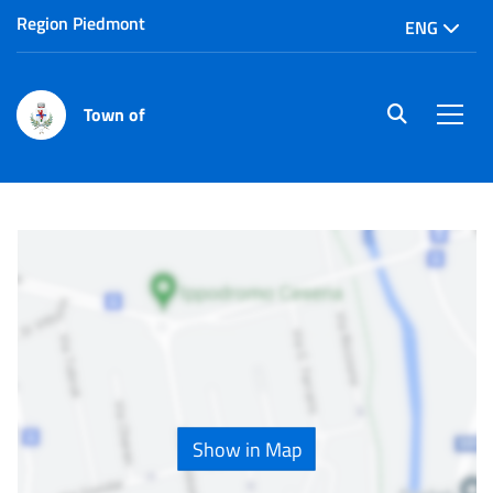
Region Piedmont
ENG
Town of
site.searc
Men
Home
Point of interests
Show in Map