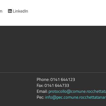
am
LinkedIn
Phone:
0141 644123
Fax:
0141 644733
Email:
protocollo@comune.rocchettatan
Pec:
info@pec.comune.rocchettatanaro