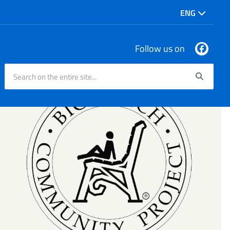
ENG
Follow us on
Search on the entire site...
Searc