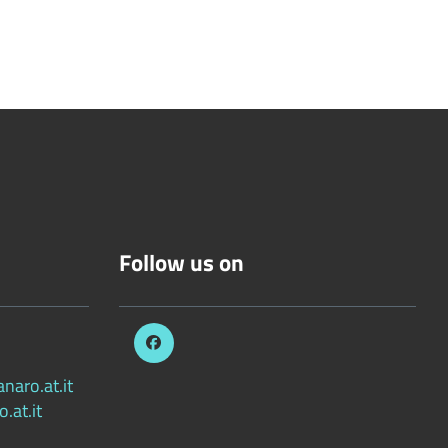
Follow us on
aro.at.it
.at.it