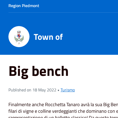
Region Piedmont
Town of
Home
News
Big bench
Big bench
Published on 18 May 2022 •
Turismo
Finalmente anche Rocchetta Tanaro avrà la sua Big Be
filari di vigne e colline verdeggianti che dominano con 
rappresentazione di un balletto classico! Da queste terre