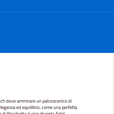
nch dove ammirare un palcoscenico di
eleganza ed equilibrio, come una perfetta
 di Rocchetta il vino diventa Arte!