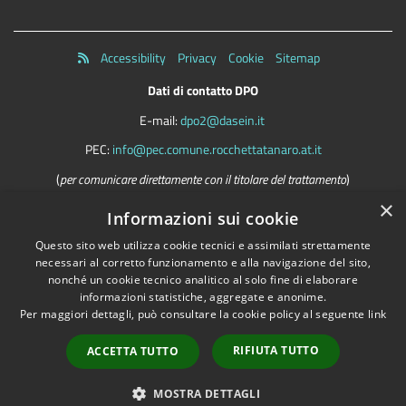
Accessibility
Privacy
Cookie
Sitemap
Dati di contatto DPO
E-mail:
dpo2@dasein.it
PEC:
info@pec.comune.rocchettatanaro.at.it
(
per comunicare direttamente con il titolare del trattamento
)
×
La mail del DPO va usata SOLO per questioni riguardanti la privacy
Informazioni sui cookie
Questo sito web utilizza cookie tecnici e assimilati strettamente
necessari al corretto funzionamento e alla navigazione del sito,
Comune convenzionato
Astigov
nonché un cookie tecnico analitico al solo fine di elaborare
informazioni statistiche, aggregate e anonime.
Progetto
|
Convenzione
|
Adesioni
Per maggiori dettagli, può consultare la cookie policy al seguente
link
•
Accesso redazione
RIFIUTA TUTTO
ACCETTA TUTTO
MOSTRA DETTAGLI