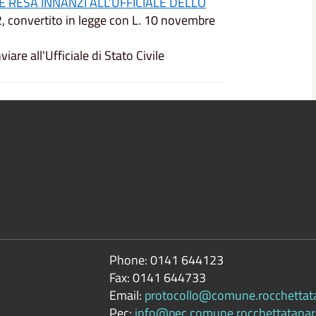
RESA INNANZI ALL’UFFICIALE DELLO
2, convertito in legge con L. 10 novembre
iare all'Ufficiale di Stato Civile
Phone:
0141 644123
Fax:
0141 644733
Email:
protocollo@comune.rocchettatan
Pec:
info@pec.comune.rocchettatanaro