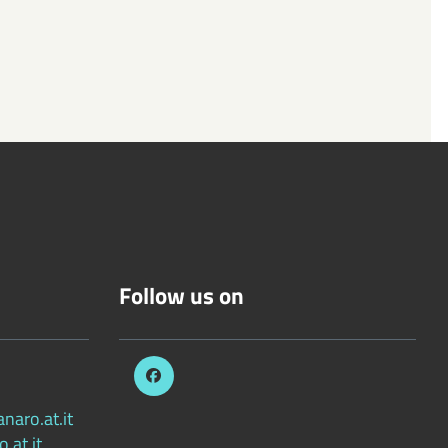
Follow us on
aro.at.it
.at.it