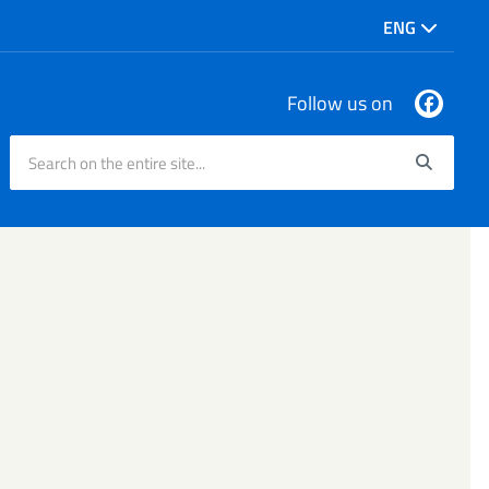
ENG
Follow us on
Search on the entire site...
Searc