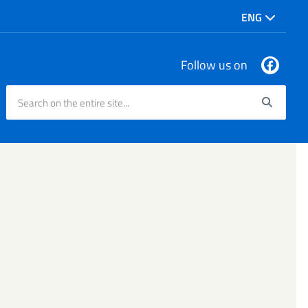
ENG
Follow us on
Search on the entire site...
Searc